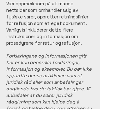
Vær oppmerksom på at mange
nettsider som omhandler salg av
fysiske varer, oppretter retningslinjer
for refusjon som et eget dokument.
Vanligvis inkluderer dette flere
instruksjoner og informasjon om
prosedyrene for retur og refusjon.
Forklaringene og informasjonen gitt
her er kun generelle forklaringer,
informasjon og eksempler. Du bør ikke
oppfatte denne artikkelen som et
juridisk råd eller som anbefalinger
angående hva du faktisk bør gjøre. Vi
anbefaler at du søker juridisk
rådgivning som kan hjelpe deg å
forstå og hjelpe deg i opprettelsen av
dine retningslinjer for refusjon/retur.
Brattli Design
+47 968 74 830